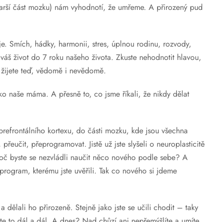
starší část mozku) nám vyhodnotí, že umřeme. A přirozený pud
. Smích, hádky, harmonii, stres, úplnou rodinu, rozvody,
 váš život do 7 roku našeho života. Zkuste nehodnotit hlavou,
rý žijete teď, vědomě i nevědomě.
o naše máma. A přesně to, co jsme říkali, že nikdy dělat
efrontálního kortexu, do části mozku, kde jsou všechna
přeučit, přeprogramovat. Jistě už jste slyšeli o neuroplasticitě
proč byste se nezvládli naučit něco nového podle sebe? A
ž program, kterému jste uvěřili. Tak co nového si jdeme
 dělali ho přirozeně. Stejně jako jste se učili chodit – taky
ste to dál a dál. A dnes? Nad chůzí ani nepřemýšlíte a umíte