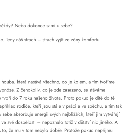
oho někdy? Nebo dokonce sami u sebe?
o. Tedy náš strach – strach vyjít ze zóny komfortu.
houba, která nasává všechno, co je kolem, a tím tvoříme
 hypnóze. Z čehokoliv, co je zde zasazeno, se stáváme
 tvoří do 7 roku našeho života. Proto pokud je dítě do té
říklad rodiče, kteří jsou stále v práci a ve spěchu, a tím tak
sebe absorbuje energii svých nejbližších, kteří jim vytvářejí
 ve své dospělosti – nepoznalo totiž v dětství nic jiného. A
řes to, že mu v tom nebylo dobře. Protože pokud nepřijmu