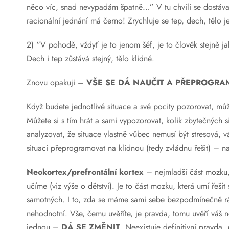
něco víc, snad nevypadám špatně…” V tu chvíli se dostáva
racionální jednání má černo! Zrychluje se tep, dech, tělo j
2) “V pohodě, vždyť je to jenom šéf, je to člověk stejně j
Dech i tep zůstává stejný, tělo klidné.
Znovu opakuji –
VŠE SE DÁ NAUČIT A PŘEPROGRA
Když budete jednotlivé situace a své pocity pozorovat, mů
Můžete si s tím hrát a sami vypozorovat, kolik zbytečných s
analyzovat, že situace vlastně vůbec nemusí být stresová,
situaci přeprogramovat na klidnou (tedy zvládnu řešit) – 
Neokortex/
prefrontální
kortex
– nejmladší část mozku, 
učíme (viz výše o dětství). Je to část mozku, která umí řeš
samotných. I to, zda se máme sami sebe bezpodmínečně rá
nehodnotní. Vše, čemu uvěříte, je pravda, tomu uvěří váš neo
jednou –
DÁ
SE ZMĚNIT
. Neexistuje definitivní pravda