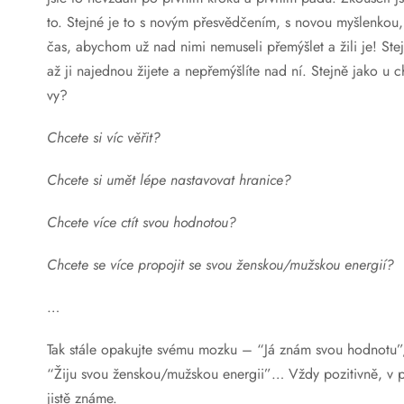
to. Stejné je to s novým přesvědčením, s novou myšlenko
čas, abychom už nad nimi nemuseli přemýšlet a žili je! Ste
až ji najednou žijete a nepřemýšlíte nad ní. Stejně jako u
vy?
Chcete si víc věřit?
Chcete si umět lépe nastavovat hranice?
Chcete více ctít svou hodnotou?
Chcete se více propojit se svou ženskou/mužskou energií?
…
Tak stále opakujte svému mozku – “Já znám svou hodnotu”, 
“Žiju svou ženskou/mužskou energii”… Vždy pozitivně, v př
jistě známe.