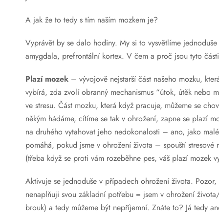
A jak že to tedy s tím naším mozkem je?
Vyprávět by se dalo hodiny. My si to vysvětlíme jednoduše
amygdala, prefrontální kortex. V čem a proč jsou tyto část
Plazí mozek
– vývojově nejstarší část našeho mozku, která
vybírá, zda zvolí obranný mechanismus “útok, útěk nebo mrt
ve stresu. Část mozku, která když pracuje, můžeme se chova
někým hádáme, cítíme se tak v ohrožení, zapne se plazí mo
na druhého vytahovat jeho nedokonalosti – ano, jako malé 
pomáhá, pokud jsme v ohrožení života – spouští stresové n
(třeba když se proti vám rozeběhne pes, váš plazí mozek 
Aktivuje se jednoduše v případech ohrožení života. Pozor, 
nenaplňuji svou základní potřebu = jsem v ohrožení života/
brouk) a tedy můžeme být nepříjemní. Znáte to? Já tedy a