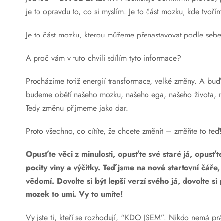
je to opravdu to, co si myslím. Je to část mozku, kde tvořím
Je to část mozku, kterou můžeme přenastavovat podle seb
A proč vám v tuto chvíli sdílím tyto informace?
Procházíme totiž energií transformace, velké změny. A buď
budeme obětí našeho mozku, našeho ega, našeho života, 
Tedy změnu přijmeme jako dar.
Proto všechno, co cítíte, že chcete změnit – změňte to teď
Opusťte věci z minulosti, opusťte své staré já, opusťt
pocity viny a výčitky. Teď jsme na nové startovní čá
vědomí. Dovolte si být lepší verzí svého já, dovolte 
mozek to umí. Vy to umíte!
Vy jste ti, kteří se rozhodují, “KDO JSEM”. Nikdo nemá prá