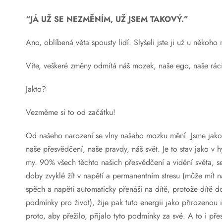
“JÁ UŽ SE NEZMĚNÍM, UŽ JSEM TAKOVÝ.”
Ano, oblíbená věta spousty lidí. Slyšeli jste ji už u něk
Víte, veškeré změny odmítá náš mozek, naše ego, naše ráci
Jakto?
Vezměme si to od začátku!
Od našeho narození se vlny našeho mozku mění. Jsme jako 
naše přesvědčení, naše pravdy, náš svět. Je to stav jako v
my. 90% všech těchto našich přesvědčení a vidění světa, se
doby zvyklé žít v napětí a permanentním stresu (může mít nap
spěch a napětí automaticky přenáší na dítě, protože dítě do 
podmínky pro život), žije pak tuto energii jako přirozenou i
proto, aby přežilo, přijalo tyto podmínky za své. A to i p