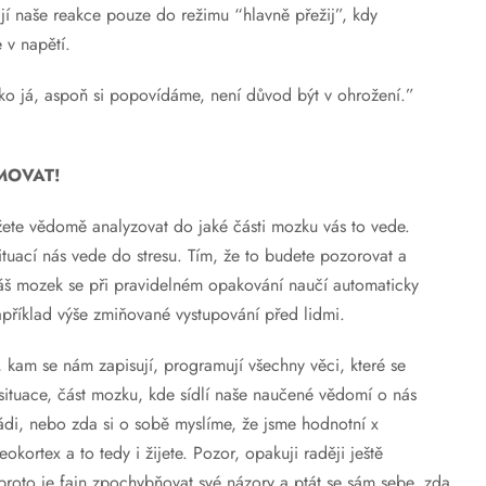
jí naše reakce pouze do režimu “hlavně přežij”, kdy
e v napětí.
ako já, aspoň si popovídáme, není důvod být v ohrožení.”
MOVAT!
žete vědomě analyzovat do jaké části mozku vás to vede.
ituací nás vede do stresu. Tím, že to budete pozorovat a
 váš mozek se při pravidelném opakování naučí automaticky
například výše zmiňované vystupování před lidmi.
kam se nám zapisují, programují všechny věci, které se
it situace, část mozku, kde sídlí naše naučené vědomí o nás
di, nebo zda si o sobě myslíme, že jsme hodnotní x
kortex a to tedy i žijete. Pozor, opakuji raději ještě
, proto je fajn zpochybňovat své názory a ptát se sám sebe, zda