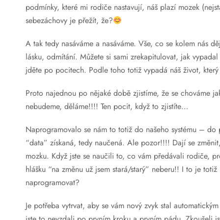
podmínky, které mi rodiče nastavují, náš plazí mozek (nej
sebezáchovy je přežít, že?
A tak tedy nasáváme a nasáváme. Vše, co se kolem nás děje
lásku, odmítání. Můžete si sami zrekapitulovat, jak vypadal
jděte po pocitech. Podle toho totiž vypadá náš život, kte
Proto najednou po nějaké době zjistíme, že se chováme jak
nebudeme, děláme!!!! Ten pocit, když to zjistíte…
Naprogramovalo se nám to totiž do našeho systému – do pr
“data” získaná, tedy naučená. Ale pozor!!!! Dají se změnit, 
mozku. Když jste se naučili to, co vám předávali rodiče, 
hlášku “na změnu už jsem stará/starý” neberu!! I to je toti
naprogramovat?
Je potřeba vytrvat, aby se vám nový zvyk stal automatickým a
jste to nevzdali po prvním kroku a prvním pádu. Zkoušeli j