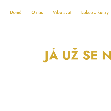
Domů
O nás
Vibe svět
Lekce a kurzy
JÁ UŽ SE 