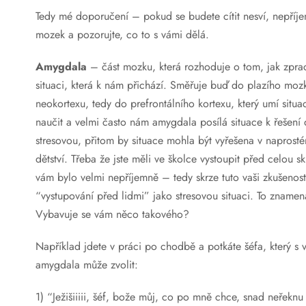
Tedy mé doporučení – pokud se budete cítit nesví, nepříjem
mozek a pozorujte, co to s vámi dělá.
Amygdala
– část mozku, která rozhoduje o tom, jak zpr
situaci, která k nám přichází. Směřuje buď do plazího moz
neokortexu, tedy do prefrontálního kortexu, který umí situaci 
naučit a velmi často nám amygdala posílá situace k řešení 
stresovou, přitom by situace mohla být vyřešena v naprostém 
dětství. Třeba že jste měli ve školce vystoupit před celou 
vám bylo velmi nepříjemně – tedy skrze tuto vaši zkušenost
“vystupování před lidmi” jako stresovou situaci. To znamená
Vybavuje se vám něco takového?
Například jdete v práci po chodbě a potkáte šéfa, který s 
amygdala může zvolit:
1) “Ježišiiiii, šéf, bože můj, co po mně chce, snad neřeknu