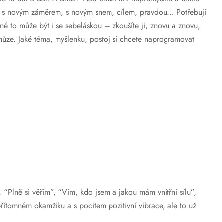
u, s novým záměrem, s novým snem, cílem, pravdou… Potřebují
jné to může být i se sebeláskou – zkoušíte ji, znovu a znovu,
 chůze. Jaké téma, myšlenku, postoj si chcete naprogramovat
“Plně si věřím”, “Vím, kdo jsem a jakou mám vnitřní sílu”,
ítomném okamžiku a s pocitem pozitivní vibrace, ale to už