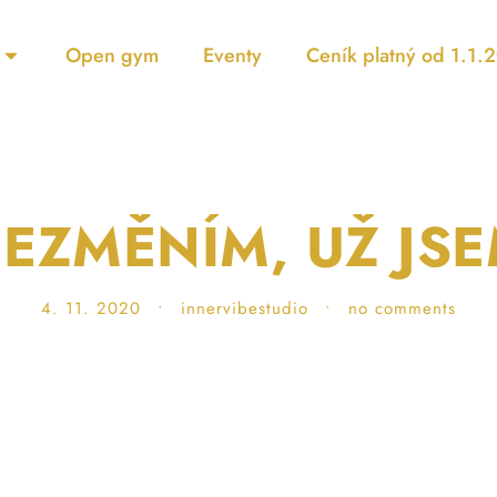
Open gym
Eventy
Ceník platný od 1.1.
NEZMĚNÍM, UŽ JS
4. 11. 2020
•
innervibestudio
•
no comments