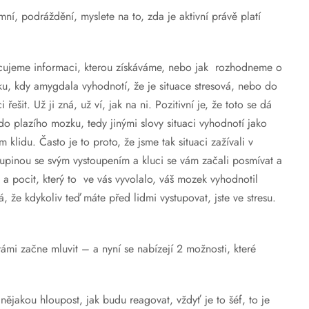
ní, podráždění, myslete na to, zda je aktivní právě platí
acujeme informaci, kterou získáváme, nebo jak rozhodneme o
ku, kdy amygdala vyhodnotí, že je situace stresová, nebo do
řešit. Už ji zná, už ví, jak na ni. Pozitivní je, že toto se dá
do plazího mozku, tedy jinými slovy situaci vyhodnotí jako
klidu. Často je to proto, že jsme tak situaci zažívali v
skupinou se svým vystoupením a kluci se vám začali posmívat a
 a pocit, který to ve vás vyvolalo, váš mozek vyhodnotil
, že kdykoliv teď máte před lidmi vystupovat, jste ve stresu.
vámi začne mluvit – a nyní se nabízejí 2 možnosti, které
 nějakou hloupost, jak budu reagovat, vždyť je to šéf, to je