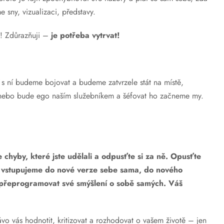
e sny, vizualizaci, představy.
e! Zdůrazňuji –
je potřeba vytrvat!
 s ní budeme bojovat a budeme zatvrzele stát na místě,
nebo bude ego naším služebníkem a šéfovat ho začneme my.
!
e chyby, které jste udělali a odpusťte si za ně. Opusťte
ře, vstupujeme do nové verze sebe sama, do nového
si přeprogramovat své smýšlení o sobě samých. Váš
vo vás hodnotit, kritizovat a rozhodovat o vašem životě – jen