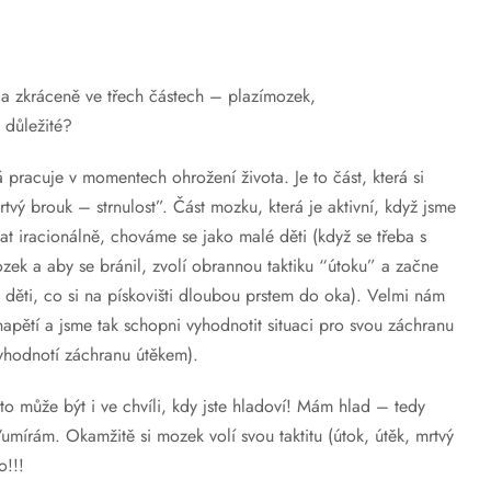
 a zkráceně ve třech částech – plazímozek,
i důležité?
 pracuje v momentech ohrožení života. Je to část, která si
vý brouk – strnulost”. Část mozku, která je aktivní, když jsme
t iracionálně, chováme se jako malé děti (když se třeba s
zek a aby se bránil, zvolí obrannou taktiku “útoku” a začne
děti, co si na pískovišti dloubou prstem do oka). Velmi nám
apětí a jsme tak schopni vyhodnotit situaci pro svou záchranu
vyhodnotí záchranu útěkem).
to může být i ve chvíli, kdy jste hladoví! Mám hlad – tedy
umírám. Okamžitě si mozek volí svou taktitu (útok, útěk, mrtvý
no!!!