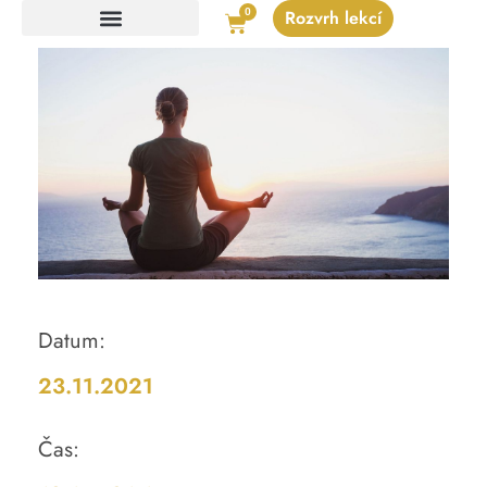
0
Rozvrh lekcí
Ceník platný od 1.1.2025
Datum:
23.11.2021
Čas: